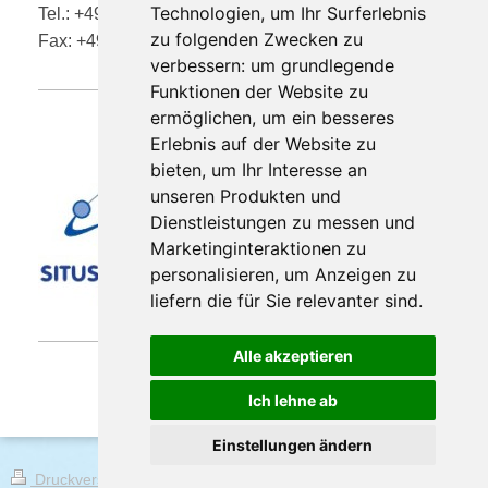
Technologien, um Ihr Surferlebnis
Tel.: +49 202 37291181
zu folgenden Zwecken zu
Fax: +49 202 3722521
verbessern:
um grundlegende
Funktionen der Website zu
ermöglichen
,
um ein besseres
Erlebnis auf der Website zu
bieten
,
um Ihr Interesse an
unseren Produkten und
Dienstleistungen zu messen und
Marketinginteraktionen zu
personalisieren
,
um Anzeigen zu
liefern die für Sie relevanter sind
.
Alle akzeptieren
Ich lehne ab
Einstellungen ändern
Druckversion
|
Sitemap
Login