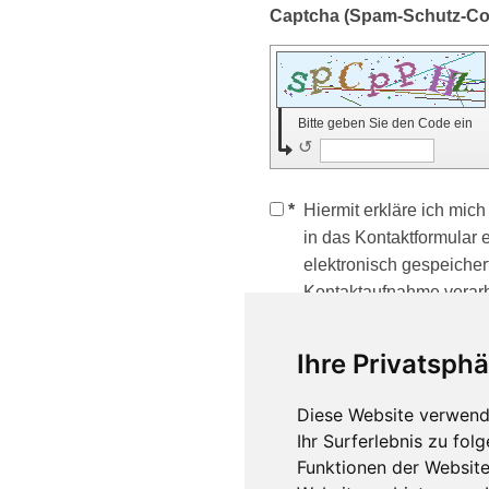
Bitte geben Sie den Code ein
↺
*
Hiermit erkläre ich mic
in das Kontaktformular
elektronisch gespeiche
Kontaktaufnahme verarb
Mir ist bekannt, dass ic
jederzeit widerrufen kan
Ihre Privatsphä
Hinweis
: Felder, die mit
*
Diese Website verwend
Pflichtfelder.
Ihr Surferlebnis zu fo
Funktionen der Websit