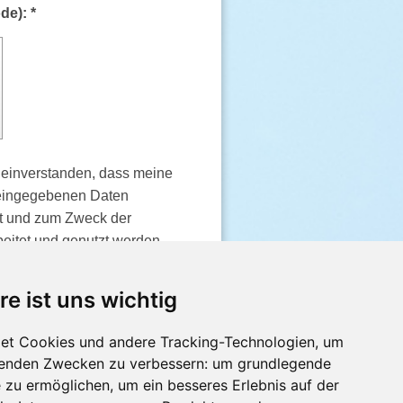
Captcha (Spam-Schutz-Code): *
h einverstanden, dass meine
 eingegebenen Daten
rt und zum Zweck der
eitet und genutzt werden.
h meine Einwilligung
n.
re ist uns wichtig
bezeichnet sind, sind
et Cookies und andere Tracking-Technologien, um
lgenden Zwecken zu verbessern:
um grundlegende
e zu ermöglichen
,
um ein besseres Erlebnis auf der